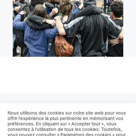
Politique de confidentialité
Mentions légales
Conditions Générales de Ventes
FAQ
Contact
Nous utilisons des cookies sur notre site web pour vous
offrir l'expérience la plus pertinente en mémorisant vos
préférences. En cliquant sur « Accepter tout », vous
© 2025 Cindy Voitus EI - Tous droits réservés
consentez à l'utilisation de tous les cookies. Toutefois,
vous pouvez consulter « Paramètres des cookies » pour